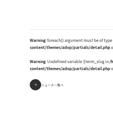
Warning
: foreach() argument must be of type 
content/themes/adop/partials/detail.php
o
Warning
: Undefined variable $term_slug in
/
content/themes/adop/partials/detail.php
o
ニュース一覧へ