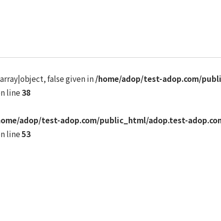
array|object, false given in
/home/adop/test-adop.com/publ
n line
38
home/adop/test-adop.com/public_html/adop.test-adop.c
n line
53